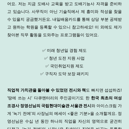
어요. 저는 지금 도배사 교육을 받고 도배기능사 자격을 준비하
고 있습니다. 사무직이 아닌 기술직에서 제 흥미와 적성을 찾을
수 있을지 궁금했거든요. 내일배움카드를 통해 상당 부분 공제받
고 원하는 학원을 등록할 수 있으니 참고하세요! 이 외에도 제가
찾아본 직무 활동을 도와주는 프로그램들이 있어요.
✅ 미래 청년일 경험 제도
✅ 청년 도전 지원 사업
✅ 국민취업지원 제도
✅ 구직자 도약 보장 패키지
직업적 가치관을 돌아볼 수 있었던 전시와 책
도 빠지면 섭섭하죠!
‘땅에 쓰는 시’ 다큐멘터리의 주인공이기도 한
한국 최초의 여성
조경사 정영선님의 국립현대미술관 서울관 전시
와 아이스크림 가
게 ‘녹기 전에’의 사장님의 에세이 <좋은 기분>을 소개할게요. 정
영선님은 수십 년 동안 하나의 직업을 자신의 영역으로 굳건히
다졌고, '녹기 전에'의 사장님은 5년마다 직업을 바꾸는 독특한