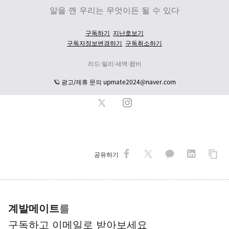
알을 깬 우리는 무엇이든 될 수 있다
구독하기
지난호보기
구독자정보변경하기
구독취소하기
리드·릴리·
새벽·왑비
upmate2024@naver.com
🪐 광고/제휴 문의
공유하기
계발메이트
를
구독하고 이메일로 받아보세요