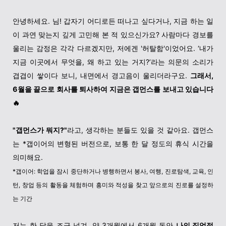
안녕하세요. 님! 갑자기 어디로든 떠나고 싶다거나, 지금 하는 일
이 과연 맞는지 깊게 고민해 본 적 있으신가요? 사람마다 경보를
울리는 감정은 각각 다르겠지만, 저에겐 '허탈함'이었어요. ‘내가
지금 이곳에서 무엇을, 왜 하고 있는 거지?’라는 의문의 소리가
겹겹이 쌓이다 보니, 내면에서 경고음이 울리더라구요.
그래서,
6월을 끝으로 회사를 퇴사하여 지금은 갭먼스를 보내고 있습니다
🔥
"갭먼스가 뭐지?"
라고, 생각하는 분들도 있을 것 같아요. 갭먼스
는 *갭이어의 변형된 버전으로, 보통 한 달 정도의 휴식 시간을
의미해요.
*갭이어: 학업을 잠시 중단하거나 병행하면서 봉사, 여행, 진로탐색, 교육, 인
턴, 창업 등의 활동을 체험하며 흥미와 적성을 찾고 앞으로의 진로를 설정하
는 기간
저는 한 달을 조금 넘겨, 약 3개월에서 6개월 동안
나의 직업적