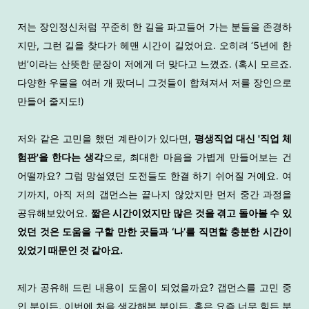
저는 장인정신처럼 꾸준히 한 길을 파고들어 가는 분들을 존경하
지만, 그런 길을 찾다가 헤맨 시간이 길었어요. 오히려 ‘5년에 한
번’이라는 산뜻한 문장이 저에게 더 맞다고 느꼈죠. (혹시 모르죠.
다양한 우물을 여러 개 팠더니 그것들이 합쳐져서 저를 장인으로
만들어 줄지도!)
저와 같은 고민을 했던 계란이가 있다면,
평생직업 대신 '직업 체
험판'을 한다는 생각
으로, 최대한 마음을 가볍게 만들어보는 건
어떨까요? 그럼 망설였던 도전들도 한결 하기 쉬어질 거예요.
여
기까지, 아직 저의 갭먼스는 끝나지 않았지만 먼저 중간 과정을
공유해보았어요.
짧은 시간이었지만 많은 것을 겪고 돌아볼 수 있
었던 것은 도움을 구할 만한 곳들과 ‘나’를 직면할 충분한 시간이
있었기 때문인 것 같아요.
제가 공유해 드린 내용이 도움이 되었을까요? 갭먼스를 고민 중
인 분이든, 이번에 처음 생각해본 분이든, 혹은 요즘 너무 힘든 분