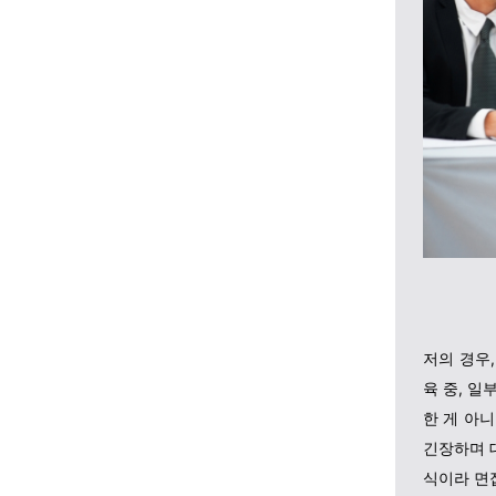
저의 경우
육 중, 일
한 게 아
긴장하며 
식이라 면