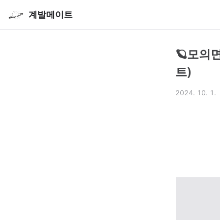
계발메이트
🪐모의면
트)
2024. 10. 1.