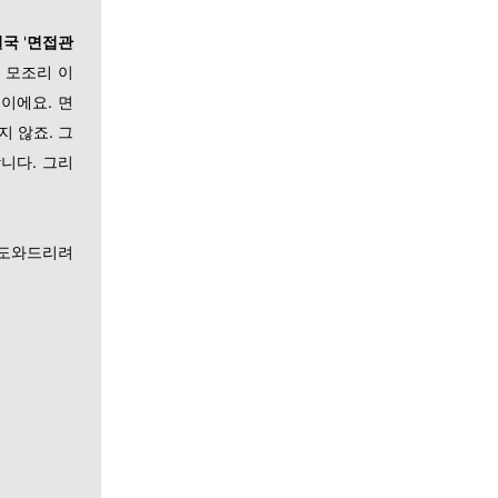
결국
'
면접관
 모조리 이
이에요. 면
 않죠. 그
니다. 그리
 도와드리려