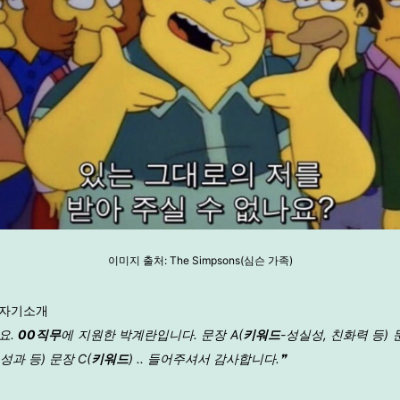
이미지 출처: The Simpsons(심슨 가족)
 자기소개
요.
00직무
에 지원한 박계란입니다. 문장 A(
키워드
-성실성, 친화력 등) 문
성과 등) 문장 C(
키워드
) .. 들어주셔서 감사합니다.❞