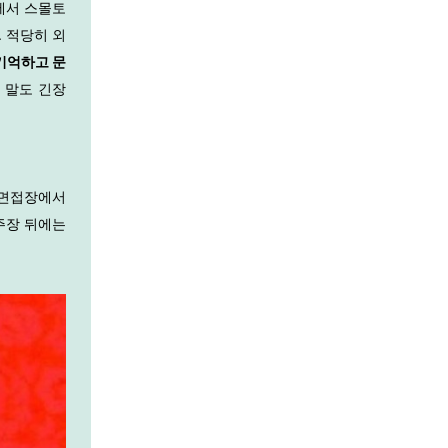
에서 스몰토
. 적당히 외
기억하고 문
 말도 긴장
 면접장에서
주장 뒤에는