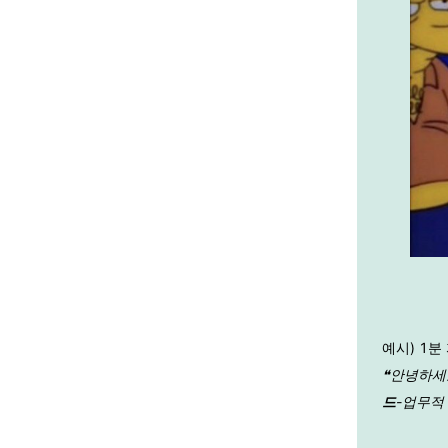
예시) 1분
❝안녕하세
드
-업무적 