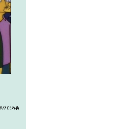
장 B(
키워