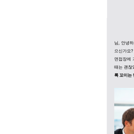
님, 안녕
으신가요?
면접장에 
때는 괜찮
록 꼬이는 